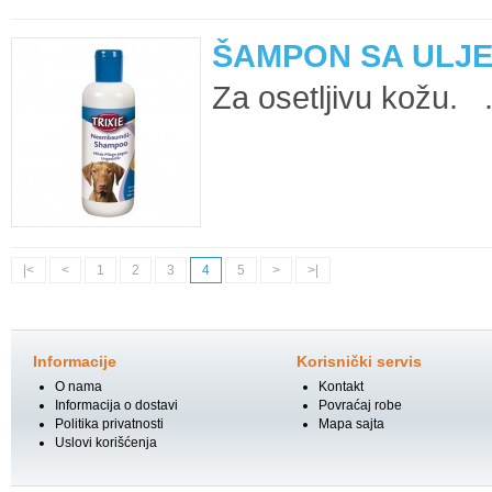
ŠAMPON SA ULJE
Za osetljivu kožu. .
|<
<
1
2
3
4
5
>
>|
Informacije
Korisnički servis
O nama
Kontakt
Informacija o dostavi
Povraćaj robe
Politika privatnosti
Mapa sajta
Uslovi korišćenja