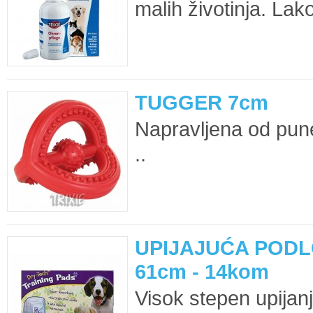
malih životinja. Lak
TUGGER 7cm
Napravljena od pune 
..
UPIJAJUĆA PODL
61cm - 14kom
Visok stepen upijan