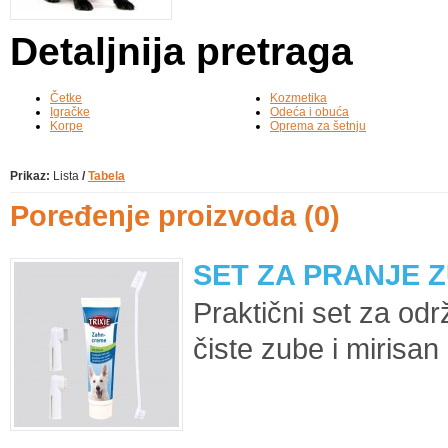
Detaljnija pretraga
Četke
Kozmetika
Igračke
Odeća i obuća
Korpe
Oprema za šetnju
Prikaz:
Lista
/
Tabela
Poređenje proizvoda (0)
SET ZA PRANJE 
Praktični set za odr
čiste zube i mirisan 