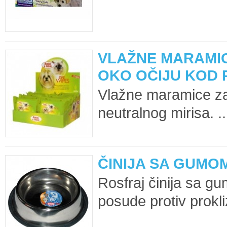
VLAŽNE MARAMI
OKO OČIJU KOD 
Vlažne maramice za 
neutralnog mirisa. ..
ČINIJA SA GUMOM
Rosfraj činija sa 
posude protiv prokl