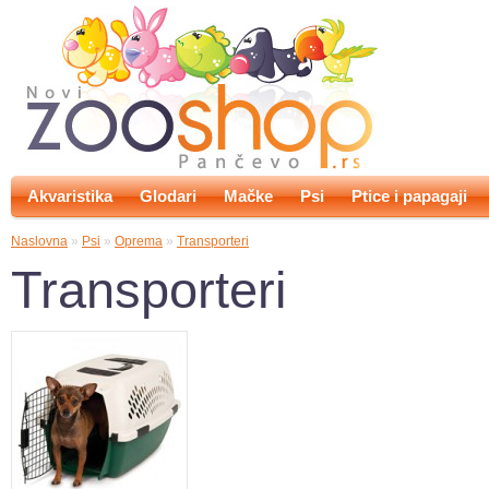
Akvaristika
Glodari
Mačke
Psi
Ptice i papagaji
Naslovna
»
Psi
»
Oprema
»
Transporteri
Transporteri