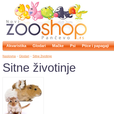
Akvaristika
Glodari
Mačke
Psi
Ptice i papagaji
Naslovna
»
Glodari
»
Sitne životinje
Sitne životinje