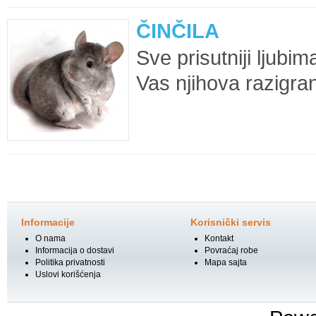
ČINČILA
Sve prisutniji ljub
Vas njihova razigran
Informacije
Korisnički servis
O nama
Kontakt
Informacija o dostavi
Povraćaj robe
Politika privatnosti
Mapa sajta
Uslovi korišćenja