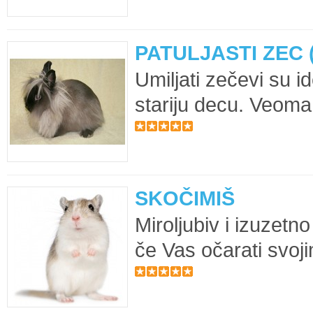
PATULJASTI ZEC 
Umiljati zečevi su id
stariju decu. Veoma
SKOČIMIŠ
Miroljubiv i izuzetno
če Vas očarati svoj