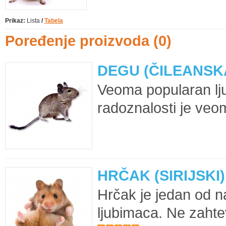
Prikaz:
Lista
/
Tabela
Poređenje proizvoda (0)
DEGU (ČILEANSK
Veoma popularan lj
radoznalosti je veo
HRČAK (SIRIJSKI)
Hrčak je jedan od na
ljubimaca. Ne zahtev