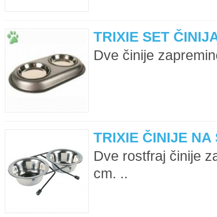
TRIXIE SET ČINIJA
Dve činije zapremine
TRIXIE ČINIJE N
Dve rostfraj činije 
cm. ..