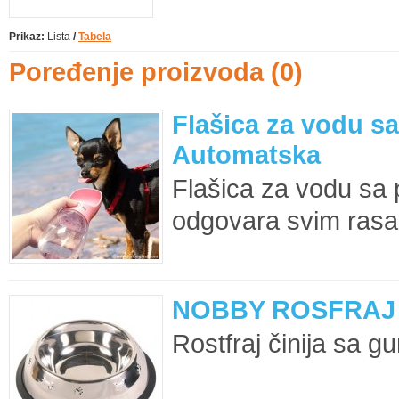
Prikaz:
Lista
/
Tabela
Poređenje proizvoda (0)
Flašica za vodu s
Automatska
Flašica za vodu sa
odgovara svim rasa
NOBBY ROSFRAJ 
Rostfraj činija sa g