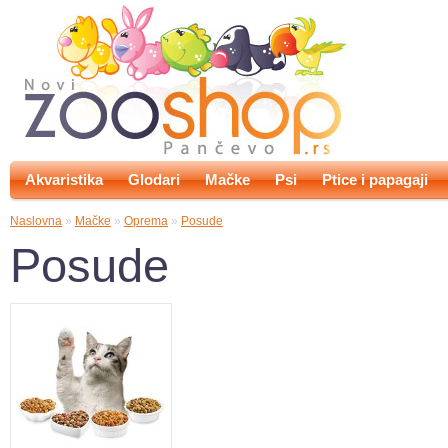
Akvaristika
Glodari
Mačke
Psi
Ptice i papagaji
Naslovna
»
Mačke
»
Oprema
»
Posude
Posude