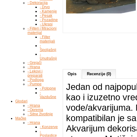
- Dekoracija
- Drvo
- Kamenje
- Pesak
- Pozadine
- Ukrasi
- Filteri i filtracioni
materijal
- Filter
materijali
-
Spoljašnji
-
Unutrašnji
- Grejači
- Hrana
- Lekovi i
Opis
Recenzije (0)
preparati
- Podloga
Jedan od najpopul
- Pumpe
- Potopne
-
kao i izuzetno vre
Vazdušne
Glodari
vode/akvarijuma. 
- Hrana
- Oprema
- Sitne životinje
kompatibilan je s
Mačke
- Hrana
Akvarijum dekorisa
- Konzerve
-
Poslastice