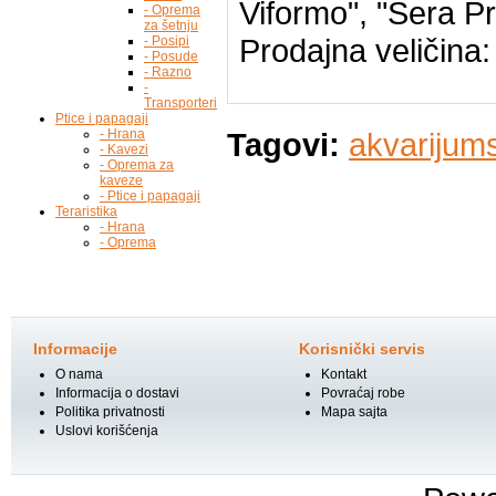
Viformo", "Sera Pr
- Oprema
za šetnju
Prodajna veličina
- Posipi
- Posude
- Razno
-
Transporteri
Ptice i papagaji
- Hrana
Tagovi:
akvarijums
- Kavezi
- Oprema za
kaveze
- Ptice i papagaji
Teraristika
- Hrana
- Oprema
Informacije
Korisnički servis
O nama
Kontakt
Informacija o dostavi
Povraćaj robe
Politika privatnosti
Mapa sajta
Uslovi korišćenja