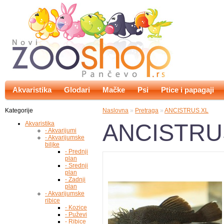
Akvaristika
Glodari
Mačke
Psi
Ptice i papagaji
Kategorije
Naslovna
»
Pretraga
»
ANCISTRUS XL
ANCISTRU
Akvaristika
- Akvarijumi
- Akvarijumske
biljke
- Prednji
plan
- Srednji
plan
- Zadnji
plan
- Akvarijumske
ribice
- Kozice
- Puževi
- Ribice