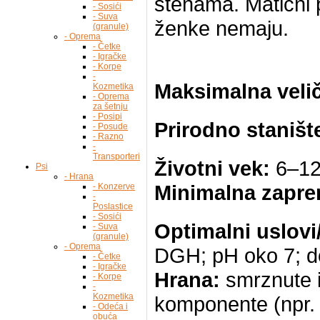
stenama. Matični 
- Sosići
- Suva
ženke nemaju.
(granule)
- Oprema
- Četke
- Igračke
- Korpe
-
Maksimalna velič
Kozmetika
- Oprema
za šetnju
- Posipi
Prirodno staništ
- Posude
- Razno
-
Transporteri
Životni vek:
6–12
Psi
- Hrana
Minimalna zapre
- Konzerve
-
Poslastice
- Sosići
Optimalni uslovi
- Suva
(granule)
- Oprema
DGH; pH oko 7; do
- Četke
- Igračke
Hrana:
smrznute i 
- Korpe
-
Kozmetika
komponente (npr. 
- Odeća i
obuća