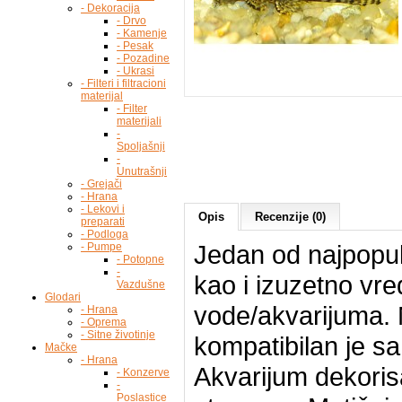
- Dekoracija
- Drvo
- Kamenje
- Pesak
- Pozadine
- Ukrasi
- Filteri i filtracioni
materijal
- Filter
materijali
-
Spoljašnji
-
Unutrašnji
- Grejači
- Hrana
- Lekovi i
Opis
Recenzije (0)
preparati
- Podloga
Jedan od najpopul
- Pumpe
- Potopne
-
kao i izuzetno vre
Vazdušne
Glodari
vode/akvarijuma. 
- Hrana
- Oprema
- Sitne životinje
kompatibilan je s
Mačke
- Hrana
Akvarijum dekorisa
- Konzerve
-
Poslastice