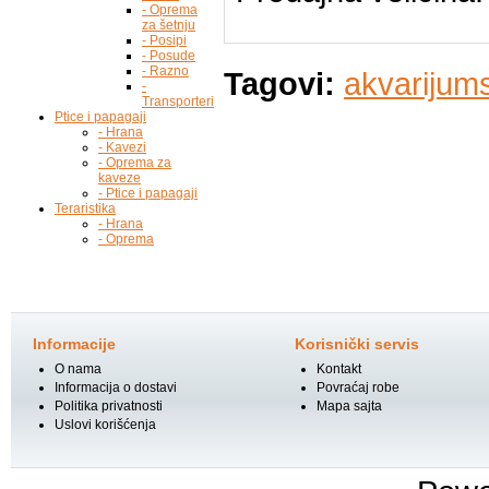
- Oprema
za šetnju
- Posipi
- Posude
- Razno
Tagovi:
akvarijums
-
Transporteri
Ptice i papagaji
- Hrana
- Kavezi
- Oprema za
kaveze
- Ptice i papagaji
Teraristika
- Hrana
- Oprema
Informacije
Korisnički servis
O nama
Kontakt
Informacija o dostavi
Povraćaj robe
Politika privatnosti
Mapa sajta
Uslovi korišćenja