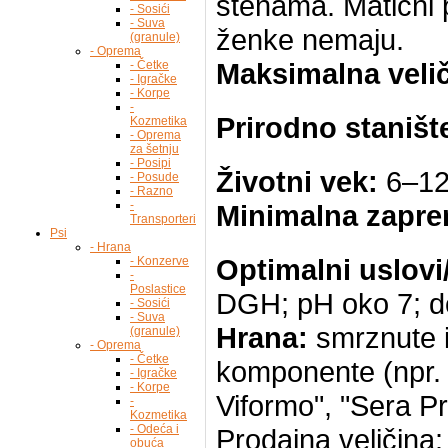
stenama. Matični 
- Sosići
- Suva
ženke nemaju.
(granule)
- Oprema
Maksimalna velič
- Četke
- Igračke
- Korpe
-
Prirodno staništ
Kozmetika
- Oprema
za šetnju
- Posipi
Životni vek:
6–12
- Posude
- Razno
-
Minimalna zapre
Transporteri
Psi
- Hrana
Optimalni uslovi
- Konzerve
-
Poslastice
DGH; pH oko 7; do
- Sosići
- Suva
Hrana:
smrznute i 
(granule)
- Oprema
- Četke
komponente (npr. 
- Igračke
- Korpe
Viformo", "Sera Pr
-
Kozmetika
- Odeća i
Prodajna veličina
obuća