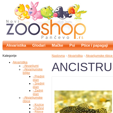
Akvaristika
Glodari
Mačke
Psi
Ptice i papagaji
Kategorije
Naslovna
»
Akvaristika
»
Akvarijumske ribic
ANCISTRU
Akvaristika
- Akvarijumi
- Akvarijumske
biljke
- Prednji
plan
- Srednji
plan
- Zadnji
plan
- Akvarijumske
ribice
- Kozice
- Puževi
- Ribice