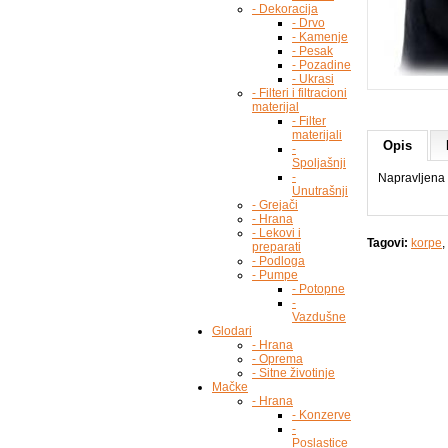
- Dekoracija
- Drvo
- Kamenje
- Pesak
- Pozadine
- Ukrasi
- Filteri i filtracioni
materijal
- Filter
materijali
Opis
-
Spoljašnji
-
Napravljena 
Unutrašnji
- Grejači
- Hrana
- Lekovi i
Tagovi:
korpe
,
preparati
- Podloga
- Pumpe
- Potopne
-
Vazdušne
Glodari
- Hrana
- Oprema
- Sitne životinje
Mačke
- Hrana
- Konzerve
-
Poslastice