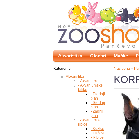
Akvaristika
Glodari
Mačke
P
Kategorije
Naslovna
»
Ps
KOR
Akvaristika
- Akvarijumi
- Akvarijumske
biljke
- Prednji
plan
- Srednji
plan
- Zadnji
plan
- Akvarijumske
ribice
- Kozice
- Puževi
- Ribice