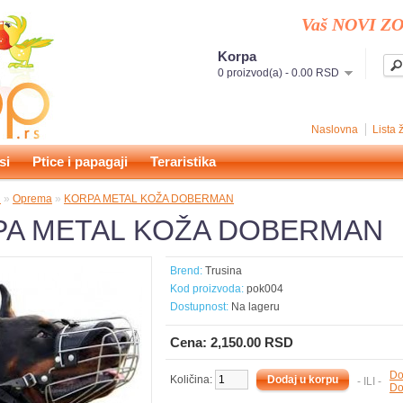
Vaš NOVI ZO
Korpa
0 proizvod(a) - 0.00 RSD
Naslovna
Lista 
si
Ptice i papagaji
Teraristika
i
»
Oprema
»
KORPA METAL KOŽA DOBERMAN
PA METAL KOŽA DOBERMAN
Brend:
Trusina
Kod proizvoda:
pok004
Dostupnost:
Na lageru
Cena: 2,150.00 RSD
Do
Količina:
- ILI -
Do