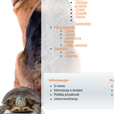
- Oprema
za šetnju
- Posipi
- Posude
- Razno
-
Transporteri
Ptice i papagaji
- Hrana
- Kavezi
- Oprema za
kaveze
- Ptice i papagaji
Teraristika
- Hrana
- Oprema
Informacije
Ko
O nama
Informacija o dostavi
Politika privatnosti
Uslovi korišćenja