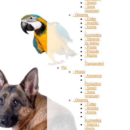
- Sosići
- Suva
(granule)
- Oprema
- Četke
- Igračke
- Korpe
-
Kozmetika
- Oprema
za šetnju
- Posipi
- Posude
- Razno
-
Transporteri
Psi
- Hrana
- Konzerve
-
Poslastice
- Sosići
- Suva
(granule)
- Oprema
- Četke
- Igračke
- Korpe
-
Kozmetika
- Odeća i
obuća