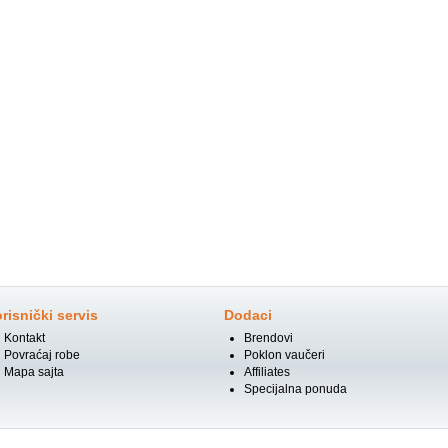
risnički servis
Dodaci
Kontakt
Brendovi
Povraćaj robe
Poklon vaučeri
Mapa sajta
Affiliates
Specijalna ponuda