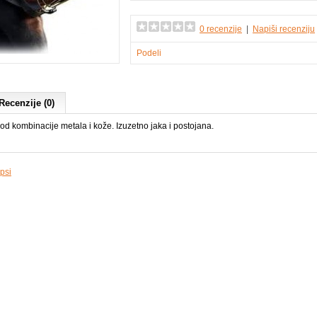
0 recenzije
|
Napiši recenziju
Podeli
Recenzije (0)
od kombinacije metala i kože. Izuzetno jaka i postojana.
psi