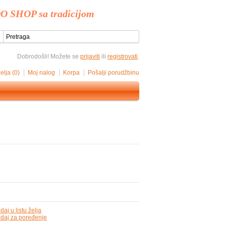
O SHOP sa tradicijom
Dobrodošli! Možete se
prijaviti
ili
registrovati
.
želja (0)
Moj nalog
Korpa
Pošalji porudžbinu
daj u listu želja
daj za poređenje