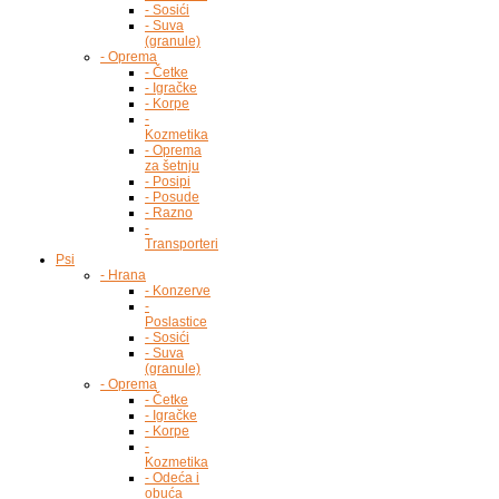
- Sosići
- Suva
(granule)
- Oprema
- Četke
- Igračke
- Korpe
-
Kozmetika
- Oprema
za šetnju
- Posipi
- Posude
- Razno
-
Transporteri
Psi
- Hrana
- Konzerve
-
Poslastice
- Sosići
- Suva
(granule)
- Oprema
- Četke
- Igračke
- Korpe
-
Kozmetika
- Odeća i
obuća