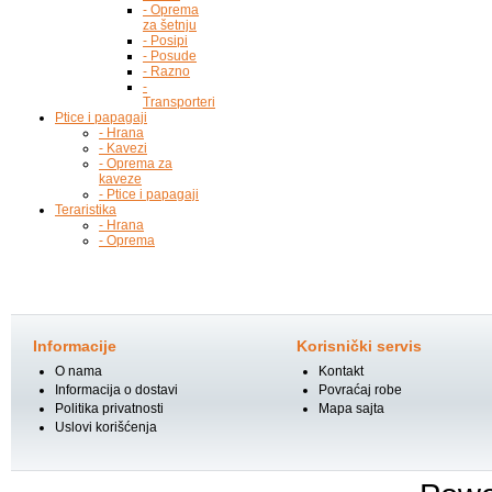
- Oprema
za šetnju
- Posipi
- Posude
- Razno
-
Transporteri
Ptice i papagaji
- Hrana
- Kavezi
- Oprema za
kaveze
- Ptice i papagaji
Teraristika
- Hrana
- Oprema
Informacije
Korisnički servis
O nama
Kontakt
Informacija o dostavi
Povraćaj robe
Politika privatnosti
Mapa sajta
Uslovi korišćenja