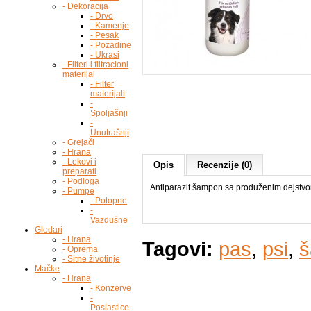
- Dekoracija
- Drvo
- Kamenje
- Pesak
- Pozadine
- Ukrasi
- Filteri i filtracioni
materijal
- Filter
materijali
-
Spoljašnji
-
Unutrašnji
- Grejači
- Hrana
- Lekovi i
Opis
Recenzije (0)
preparati
- Podloga
Antiparazit šampon sa produženim dejstv
- Pumpe
- Potopne
-
Vazdušne
Glodari
- Hrana
Tagovi:
pas
,
psi
,
- Oprema
- Sitne životinje
Mačke
- Hrana
- Konzerve
-
Poslastice