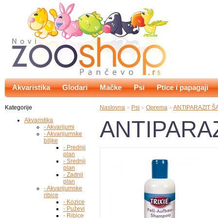
Akvaristika
Glodari
Mačke
Psi
Ptice i papagaji
Kategorije
Naslovna
»
Psi
»
Oprema
»
ANTIPARAZIT Š
ANTIPARA
Akvaristika
- Akvarijumi
- Akvarijumske
biljke
- Prednji
plan
- Srednji
plan
- Zadnji
plan
- Akvarijumske
ribice
- Kozice
- Puževi
- Ribice