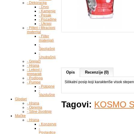
- Dekoracija
- Drvo
- Kamenje
- Pesak
- Pozadine
- Ukrasi
- Filteri i filtracioni
materijal
- Filter
materijali
-
Spoljašnji
-
Unutrašnji
- Grejači
- Hrana
- Lekovi i
Opis
Recenzije (0)
preparati
- Podloga
Silikatni posip koji karakteriše visok stepen
- Pumpe
- Potopne
-
Vazdušne
Glodari
Tagovi:
KOSMO SI
- Hrana
- Oprema
- Sitne životinje
Mačke
- Hrana
- Konzerve
-
Poslastice