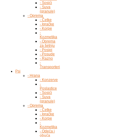
- Sosići
- Suva
(granule)
- Oprema
- Četke
- Igračke
- Korpe
-
Kozmetika
- Oprema
za šetnju
- Posipi
- Posude
- Razno
-
Transporteri
Psi
- Hrana
- Konzerve
-
Poslastice
- Sosići
- Suva
(granule)
- Oprema
- Četke
- Igračke
- Korpe
-
Kozmetika
- Odeća i
obuća