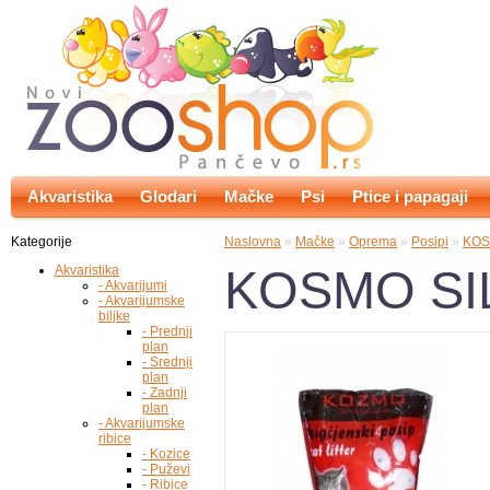
Akvaristika
Glodari
Mačke
Psi
Ptice i papagaji
Kategorije
Naslovna
»
Mačke
»
Oprema
»
Posipi
»
KOS
KOSMO SIL
Akvaristika
- Akvarijumi
- Akvarijumske
biljke
- Prednji
plan
- Srednji
plan
- Zadnji
plan
- Akvarijumske
ribice
- Kozice
- Puževi
- Ribice