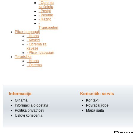
- Oprema
za šetnju
- Posipi
- Posude
- Razno
-
Transporteri
Ptice i papagaji
- Hrana
- Kavezi
- Oprema za
kaveze
- Ptice i papagaji
Teraristika
- Hrana
- Oprema
Informacije
Korisnički servis
O nama
Kontakt
Informacija o dostavi
Povraćaj robe
Politika privatnosti
Mapa sajta
Uslovi korišćenja