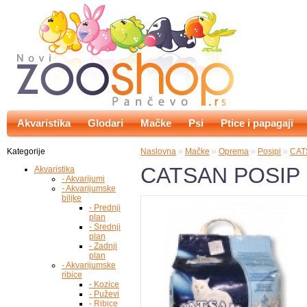
Akvaristika
Glodari
Mačke
Psi
Ptice i papagaji
Kategorije
Naslovna
»
Mačke
»
Oprema
»
Posipi
»
CAT
CATSAN POSIP
Akvaristika
- Akvarijumi
- Akvarijumske
biljke
- Prednji
plan
- Srednji
plan
- Zadnji
plan
- Akvarijumske
ribice
- Kozice
- Puževi
- Ribice