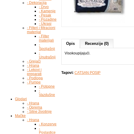
- Dekoracija
- Drvo
- Kamenje
- Pesak
- Pozadine
- Ukrasi
- Filteri i filtracioni
materijal
- Filter
materijali
Opis
Recenzije (0)
-
Spoljašnji
-
Visokoupijajući.
Unutrašnji
- Grejači
- Hrana
- Lekovi i
Tagovi:
CATSAN POSIP
preparati
- Podloga
- Pumpe
- Potopne
-
Vazdušne
Glodari
- Hrana
- Oprema
- Sitne životinje
Mačke
- Hrana
- Konzerve
-
Poslastice