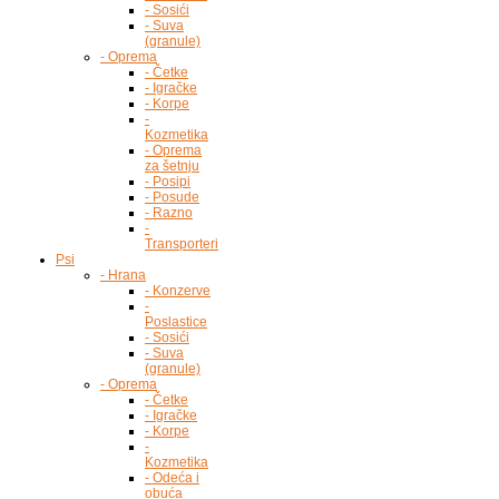
- Sosići
- Suva
(granule)
- Oprema
- Četke
- Igračke
- Korpe
-
Kozmetika
- Oprema
za šetnju
- Posipi
- Posude
- Razno
-
Transporteri
Psi
- Hrana
- Konzerve
-
Poslastice
- Sosići
- Suva
(granule)
- Oprema
- Četke
- Igračke
- Korpe
-
Kozmetika
- Odeća i
obuća