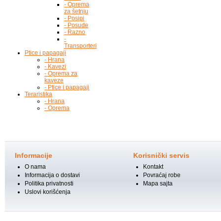
- Oprema
za šetnju
- Posipi
- Posude
- Razno
-
Transporteri
Ptice i papagaji
- Hrana
- Kavezi
- Oprema za
kaveze
- Ptice i papagaji
Teraristika
- Hrana
- Oprema
Informacije
Korisnički servis
O nama
Kontakt
Informacija o dostavi
Povraćaj robe
Politika privatnosti
Mapa sajta
Uslovi korišćenja